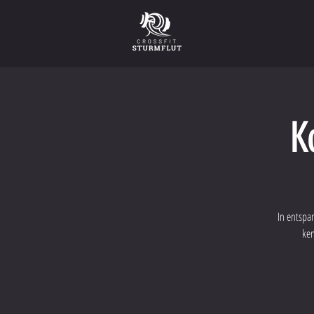
K
In entspa
ken