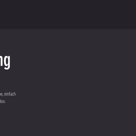
ng
e, einfach
Box.