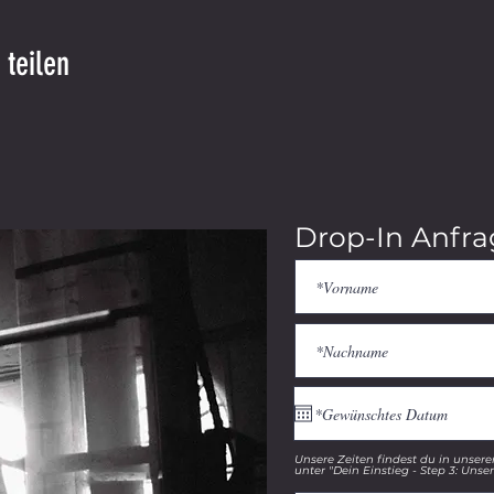
 teilen
Drop-In Anfra
Unsere Zeiten findest du in unser
unter "Dein Einstieg - Step 3: Unse