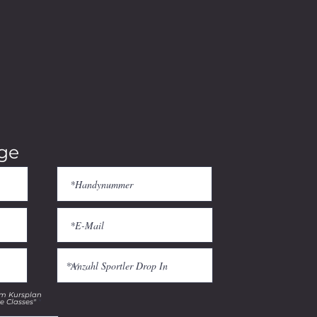
ge
em Kursplan
re Classes"