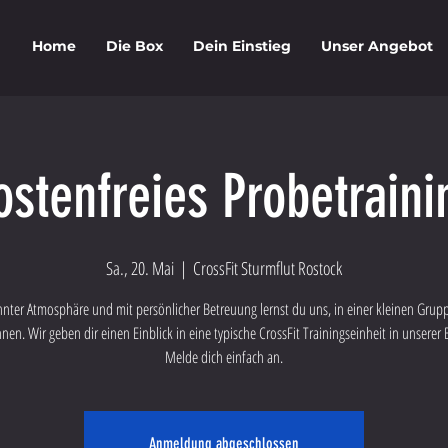
Home
Die Box
Dein Einstieg
Unser Angebot
ostenfreies Probetraini
Sa., 20. Mai
  |  
CrossFit Sturmflut Rostock
nnter Atmosphäre und mit persönlicher Betreuung lernst du uns, in einer kleinen Grupp
nen. Wir geben dir einen Einblick in eine typische CrossFit Trainingseinheit in unserer 
Melde dich einfach an.
Anmeldung abgeschlossen