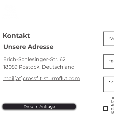
Home
Die Box
Kontakt
Unsere Adresse
Erich-Schlesinger-Str. 62
18059 Rostock, Deutschland
mail(at)crossfit-sturmflut.com
J
b
e
Drop-In Anfrage
d
B