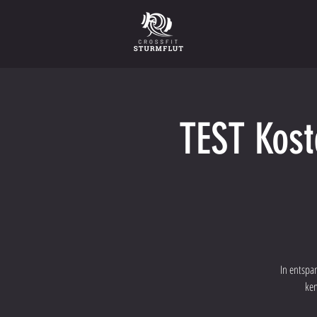
TEST Kost
In entspa
ken