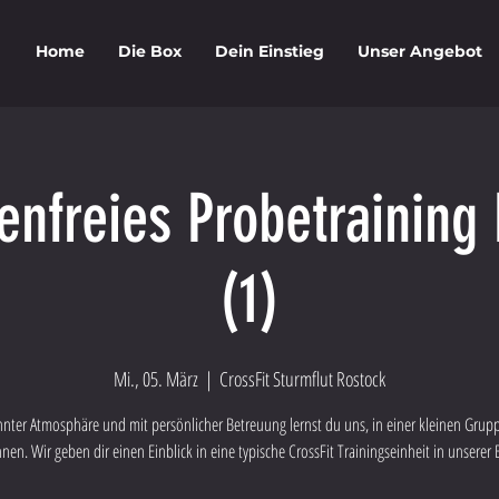
Home
Die Box
Dein Einstieg
Unser Angebot
enfreies Probetrainin
(1)
Mi., 05. März
  |  
CrossFit Sturmflut Rostock
nnter Atmosphäre und mit persönlicher Betreuung lernst du uns, in einer kleinen Grupp
nen. Wir geben dir einen Einblick in eine typische CrossFit Trainingseinheit in unserer 