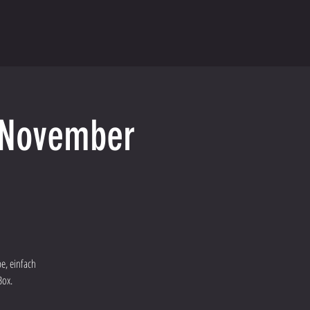
g November
e, einfach
Box.